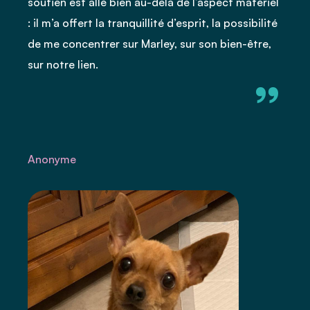
soutien est allé bien au-delà de l’aspect matériel
: il m’a offert la tranquillité d’esprit, la possibilité
de me concentrer sur Marley, sur son bien-être,
sur notre lien.
”
”
A
Anonyme